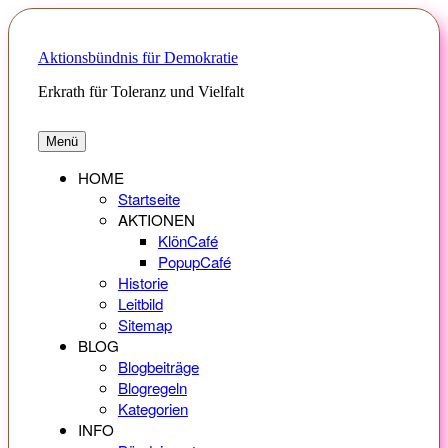
Zum
Inhalt
springen
Aktionsbündnis für Demokratie
Erkrath für Toleranz und Vielfalt
Menü
HOME
Startseite
AKTIONEN
KlönCafé
PopupCafé
Historie
Leitbild
Sitemap
BLOG
Blogbeiträge
Blogregeln
Kategorien
INFO