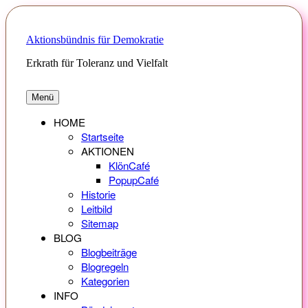
Zum
Inhalt
springen
Aktionsbündnis für Demokratie
Erkrath für Toleranz und Vielfalt
Menü
HOME
Startseite
AKTIONEN
KlönCafé
PopupCafé
Historie
Leitbild
Sitemap
BLOG
Blogbeiträge
Blogregeln
Kategorien
INFO