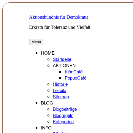
Zum
Inhalt
springen
Aktionsbündnis für Demokratie
Erkrath für Toleranz und Vielfalt
Menü
HOME
Startseite
AKTIONEN
KlönCafé
PopupCafé
Historie
Leitbild
Sitemap
BLOG
Blogbeiträge
Blogregeln
Kategorien
INFO