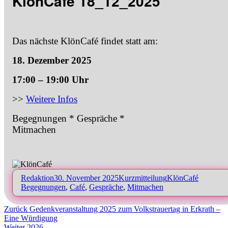
KlönCafé 18_12_2025
Das nächste KlönCafé findet statt am:
18. Dezember 2025
17:00 – 19:00 Uhr
>>
Weitere Infos
Begegnungen * Gespräche *
Mitmachen
Autor
Veröffentlicht
Format
Kategorien
Schlagwö
Redaktion
30. November 2025
Kurzmitteilung
KlönCafé
am
Begegnungen
,
Café
,
Gespräche
,
Mitmachen
Beitragsnavigation
Vorheriger
Zurück
Gedenkveranstaltung 2025 zum Volkstrauertag in Erkrath –
Beitrag:
Eine Würdigung
Nächster
Weiter
2026