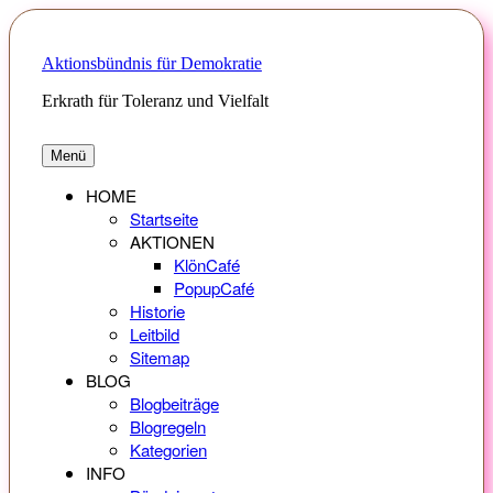
Zum
Inhalt
springen
Aktionsbündnis für Demokratie
Erkrath für Toleranz und Vielfalt
Menü
HOME
Startseite
AKTIONEN
KlönCafé
PopupCafé
Historie
Leitbild
Sitemap
BLOG
Blogbeiträge
Blogregeln
Kategorien
INFO