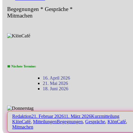
Begegnungen * Gespräche *
Mitmachen
📅 Nächste Termine:
16. April 2026
21. Mai 2026
18. Juni 2026
Autor
Veröffentlicht
Format
Katego
Redaktion
21. Februar 2026
11. März 2026
Kurzmitteilung
am
Schlagwörter
KlönCafé
,
Mitteilungen
Begegnungen
,
Gespräche
,
KlönCafé
,
Mitmachen