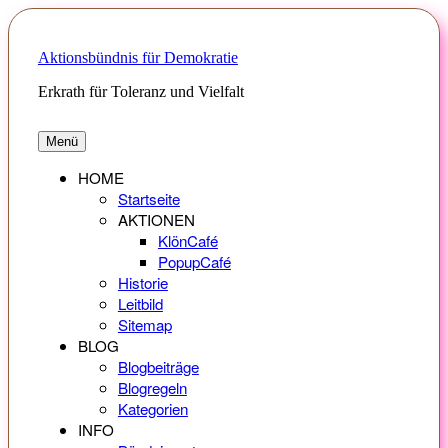
Zum
Inhalt
springen
Aktionsbündnis für Demokratie
Erkrath für Toleranz und Vielfalt
Menü
HOME
Startseite
AKTIONEN
KlönCafé
PopupCafé
Historie
Leitbild
Sitemap
BLOG
Blogbeiträge
Blogregeln
Kategorien
INFO