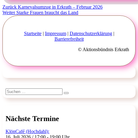
Beitragsnavigation
Vorheriger
Zurück
Karnevalsumzug in Erkrath – Februar 2026
Nächster
Beitrag:
Weiter
Starke Frauen braucht das Land
Beitrag:
Startseite
|
Impressum
|
Datenschutzerklärung
|
Barrierefreiheit
© Aktionsbündnis Erkrath
Suchen
Suchen
nach:
Nächste Termine
KlönCafé (Hochdahl):
16. Juli 2026 / 17:00 - 19:00 Uhr