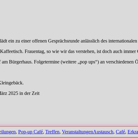
lädt ein zu einer offenen Gesprächsrunde anlässlich des international
Kaffeetisch. Frauentag, so wie wir das verstehen, ist doch auch immer 
 am Bürgerhaus. Folgetermine (weitere „pop ups“) an verschiedenen Ör
Kleingebäck.
ärz 2025 in der Zeit
gorien
Schlagwörter
eilungen
,
Pop-up Café
,
Treffen
,
Veranstaltungen
Austausch
,
Café
,
Erkra