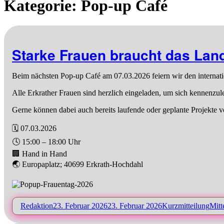
Kategorie:
Pop-up Café
Starke Frauen braucht das Lan
Beim nächsten Pop-up Café am 07.03.2026 feiern wir den internati
Alle Erkrather Frauen sind herzlich eingeladen, um sich kennenzul
Gerne können dabei auch bereits laufende oder geplante Projekte v
🗓️ 07.03.2026
🕓 15:00 – 18:00 Uhr
🏢 Hand in Hand
🌏 Europaplatz; 40699 Erkrath-Hochdahl
Autor
Veröffentlicht
Format
Kate
Redaktion
23. Februar 2026
23. Februar 2026
Kurzmitteilung
Mitt
am