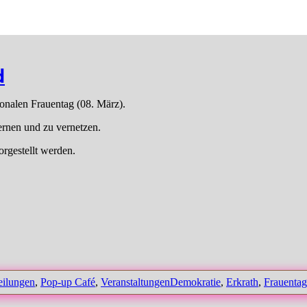
d
onalen Frauentag (08. März).
ernen und zu vernetzen.
orgestellt werden.
gorien
Schlagwörter
eilungen
,
Pop-up Café
,
Veranstaltungen
Demokratie
,
Erkrath
,
Frauentag