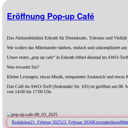
Eröffnung Pop-up Café
Das Aktionsbündnis Erkrath für Demokratie, Toleranz und Vielfalt 
Wir wollen das Miteinander stärken, einfach und unkompliziert am 
Unser erstes „pop up cafe“ in Erkrath öffnet diesmal im AWO-Treff
Was erwartet Sie?
Kleine Lesungen, etwas Musik, entspannter Austausch und etwas 
Das Café im AWO-Treff (Sedentaler Str. 105) ist geöffnet am 08. M
von 14:00 bis 17:00 Uhr.
Autor
Veröffentlicht
Format
Kate
Redaktion
21. Februar 2025
23. Februar 2026
Kurzmitteilung
Mitt
am