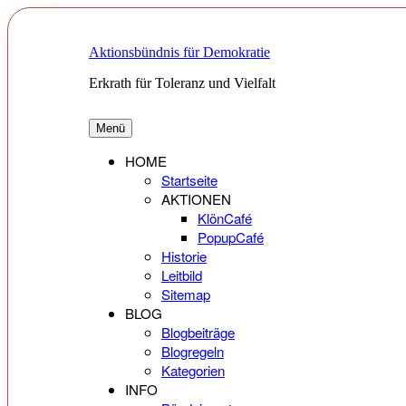
Zum
Inhalt
springen
Aktionsbündnis für Demokratie
Erkrath für Toleranz und Vielfalt
Menü
HOME
Startseite
AKTIONEN
KlönCafé
PopupCafé
Historie
Leitbild
Sitemap
BLOG
Blogbeiträge
Blogregeln
Kategorien
INFO