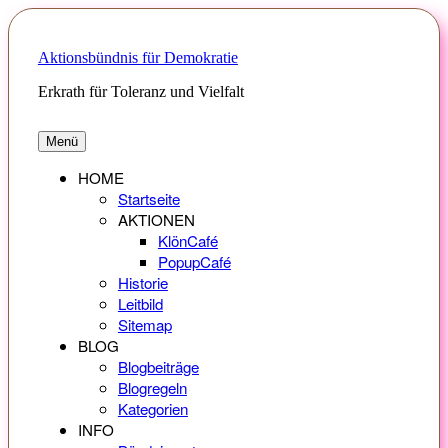
Zum
Inhalt
springen
Aktionsbündnis für Demokratie
Erkrath für Toleranz und Vielfalt
Menü
HOME
Startseite
AKTIONEN
KlönCafé
PopupCafé
Historie
Leitbild
Sitemap
BLOG
Blogbeiträge
Blogregeln
Kategorien
INFO