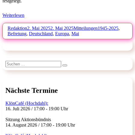
festgelegt.
Weiterlesen
Autor
Veröffentlicht
Kategorien
Schlagwörter
Redaktion
2. Mai 2025
2. Mai 2025
Mitteilungen
1945-2025
,
am
Befreiung
,
Deutschland
,
Europa
,
Mai
Suchen
Suchen
nach:
Nächste Termine
KlönCafé (Hochdahl):
16. Juli 2026 / 17:00 - 19:00 Uhr
Sitzung Aktionsbündnis
14. August 2026 / 17:00 - 19:00 Uhr