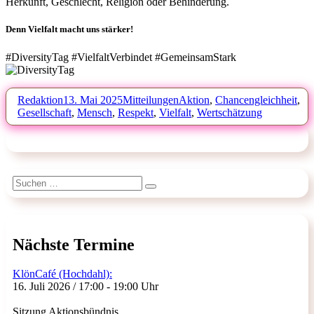
Herkunft, Geschlecht, Religion oder Behinderung.
Denn Vielfalt macht uns stärker!
#DiversityTag #VielfaltVerbindet #GemeinsamStark
Autor
Veröffentlicht
Kategorien
Schlagwörter
Redaktion
13. Mai 2025
Mitteilungen
Aktion
,
Chancengleichheit
,
am
Gesellschaft
,
Mensch
,
Respekt
,
Vielfalt
,
Wertschätzung
Suchen
Suchen
nach:
Nächste Termine
KlönCafé (Hochdahl):
16. Juli 2026 / 17:00 - 19:00 Uhr
Sitzung Aktionsbündnis