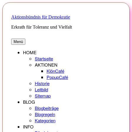
Zum
Inhalt
springen
Aktionsbündnis für Demokratie
Erkrath für Toleranz und Vielfalt
Menü
HOME
Startseite
AKTIONEN
KlönCafé
PopupCafé
Historie
Leitbild
Sitemap
BLOG
Blogbeiträge
Blogregeln
Kategorien
INFO