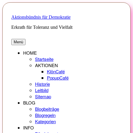
Zum
Inhalt
springen
Aktionsbündnis für Demokratie
Erkrath für Toleranz und Vielfalt
Menü
HOME
Startseite
AKTIONEN
KlönCafé
PopupCafé
Historie
Leitbild
Sitemap
BLOG
Blogbeiträge
Blogregeln
Kategorien
INFO