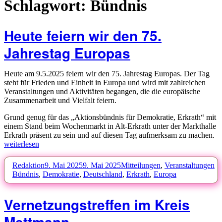
Schlagwort:
Bündnis
Heute feiern wir den 75.
Jahrestag Europas
Heute am 9.5.2025 feiern wir den 75. Jahrestag Europas. Der Tag
steht für Frieden und Einheit in Europa und wird mit zahlreichen
Veranstaltungen und Aktivitäten begangen, die die europäische
Zusammenarbeit und Vielfalt feiern.
Grund genug für das „Aktionsbündnis für Demokratie, Erkrath“ mit
einem Stand beim Wochenmarkt in Alt-Erkrath unter der Markthalle
„H
Erkrath präsent zu sein und auf diesen Tag aufmerksam zu machen.
fe
weiterlesen
wi
de
Autor
Veröffentlicht
Kategorien
Sc
Redaktion
9. Mai 2025
9. Mai 2025
Mitteilungen
,
Veranstaltungen
75
am
Bündnis
,
Demokratie
,
Deutschland
,
Erkrath
,
Europa
Ja
Eu
Vernetzungstreffen im Kreis
Mettmann