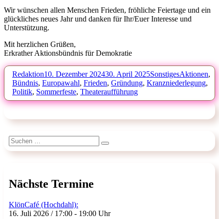
Wir wünschen allen Menschen Frieden, fröhliche Feiertage und ein
glückliches neues Jahr und danken für Ihr/Euer Interesse und
Unterstützung.
Mit herzlichen Grüßen,
Erkrather Aktionsbündnis für Demokratie
Autor
Veröffentlicht
Kategorien
Schlagwörte
Redaktion
10. Dezember 2024
30. April 2025
Sonstiges
Aktionen
,
am
Bündnis
,
Europawahl
,
Frieden
,
Gründung
,
Kranzniederlegung
,
Politik
,
Sommerfeste
,
Theateraufführung
Suchen
Suchen
nach:
Nächste Termine
KlönCafé (Hochdahl):
16. Juli 2026 / 17:00 - 19:00 Uhr