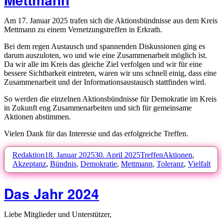
Am 17. Januar 2025 trafen sich die Aktionsbündnisse aus dem Kreis
Mettmann zu einem Vernetzungstreffen in Erkrath.
Bei dem regen Austausch und spannenden Diskussionen ging es
darum auszuloten, wo und wie eine Zusammenarbeit möglich ist.
Da wir alle im Kreis das gleiche Ziel verfolgen und wir für eine
bessere Sichtbarkeit eintreten, waren wir uns schnell einig, dass eine
Zusammenarbeit und der Informationsaustausch stattfinden wird.
So werden die einzelnen Aktionsbündnisse für Demokratie im Kreis
in Zukunft eng Zusammenarbeiten und sich für gemeinsame
Aktionen abstimmen.
Vielen Dank für das Interesse und das erfolgreiche Treffen.
Autor
Veröffentlicht
Kategorien
Schlagwörter
Redaktion
18. Januar 2025
30. April 2025
Treffen
Aktionen
,
am
Akzeptanz
,
Bündnis
,
Demokratie
,
Mettmann
,
Toleranz
,
Vielfalt
Das Jahr 2024
Liebe Mitglieder und Unterstützer,