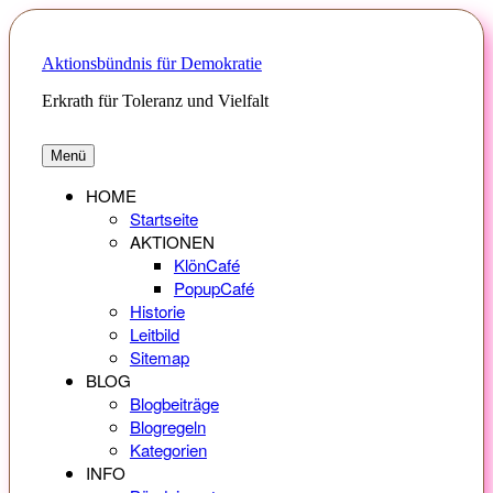
Zum
Inhalt
springen
Aktionsbündnis für Demokratie
Erkrath für Toleranz und Vielfalt
Menü
HOME
Startseite
AKTIONEN
KlönCafé
PopupCafé
Historie
Leitbild
Sitemap
BLOG
Blogbeiträge
Blogregeln
Kategorien
INFO